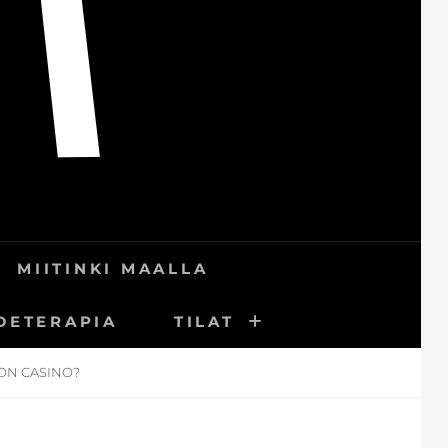
MIITINKI MAALLA
DETERAPIA
TILAT
ON CASINO?