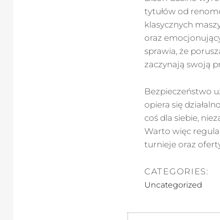
tytułów od renom
klasycznych masz
oraz emocjonujących
sprawia, że porusz
zaczynają swoją 
Bezpieczeństwo uż
opiera się działal
coś dla siebie, ni
Warto więc regular
turnieje oraz ofert
CATEGORIES:
Uncategorized