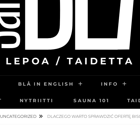
LEPOA / TAIDETTA
BLÅ IN ENGLISH
INFO
T
NYTRIITTI
SAUNA 101
TAI
UNCATEGORIZED
DLACZEGO WARTO SPRAWDZIĆ OFERTĘ BIS