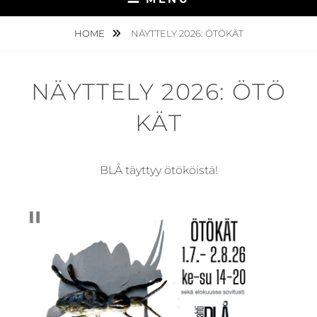
HOME
NÄYTTELY 2026: ÖTÖKÄT
NÄYTTELY 2026: ÖTÖ
KÄT
deposit by phone bill casino
online casino no verification
best bitcoin casino
curacao casinos accepting uk players
paysafe
non gamstop european casinos
interac casino
BLÅ täyttyy ötököistä!
uk
best online casino europe
pay by mobile
casinos not on gamstop
non uk casino
canada
best bitcoin casinos
instant withdrawal
sites
apple pay casino
casino canada