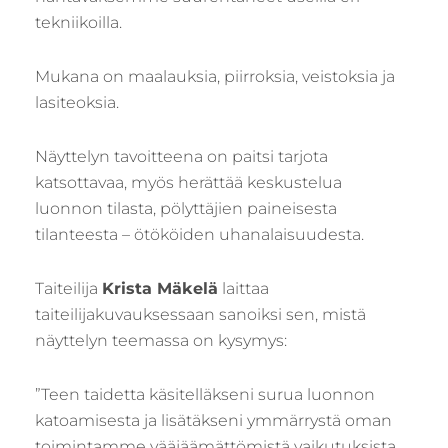
tekniikoilla.
Mukana on maalauksia, piirroksia, veistoksia ja
lasiteoksia.
Näyttelyn tavoitteena on paitsi tarjota
katsottavaa, myös herättää keskustelua
luonnon tilasta, pölyttäjien paineisesta
tilanteesta – ötököiden uhanalaisuudesta.
Taiteilija
Krista Mäkelä
laittaa
taiteilijakuvauksessaan sanoiksi sen, mistä
näyttelyn teemassa on kysymys:
”Teen taidetta käsitelläkseni surua luonnon
katoamisesta ja lisätäkseni ymmärrystä oman
toimintamme vääjäämättömistä vaikutuksista.