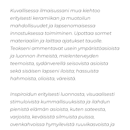
Kuvallisessa ilmaisussani mua kiehtoo
erityisesti keramiikan ja muotoilun
mahdollisuudet ja lapsenomaisessa
innostuksessa toimiminen. Upottaa sormet
materiaaliin ja laittaa ajatukset tauolle.
Teokseni ammentavat usein ympäristöasioista
ja luonnon ihmeistä, mielenterveyden
teemoista, sydänverellä seisovista asioista
sekä sisäisen lapseni iloista; hassuista
hahmoista, olioista, väreistä.
Inspiroidun erityisesti luonnosta, visuaalisesti
stimuloivista kummallisuuksista ja ilahdun
pienistä elämän asioista, kuten sateesta,
varjoista, keväisistä silmuista puissa,
ovenkahvoissa hymyilevistä ruuvikasvoista ja