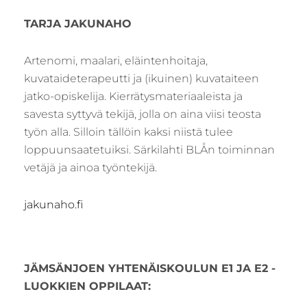
TARJA JAKUNAHO
Artenomi, maalari, eläintenhoitaja,
kuvataideterapeutti ja (ikuinen) kuvataiteen
jatko-opiskelija. Kierrätysmateriaaleista ja
savesta syttyvä tekijä, jolla on aina viisi teosta
työn alla. Silloin tällöin kaksi niistä tulee
loppuunsaatetuiksi. Särkilahti BLÅn toiminnan
vetäjä ja ainoa työntekijä.
jakunaho.fi
JÄMSÄNJOEN YHTENÄISKOULUN E1 JA E2 -
LUOKKIEN OPPILAAT: