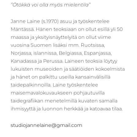
”Ötökkä voi olla myös mielentila”
Janne Laine (s.1970) asuu ja työskentelee
Mäntässä. Hänen teoksiaan on ollut esillä yli 50
maassa ja yksityisnäyttelyitä on ollut viime
vuosina Suomen lisäksi mm. Ruotsissa,
Norjassa, islannissa, Belgiassa, Espanjassa,
Kanadassa ja Perussa. Laineen teoksia löytyy
lukuisten museoiden ja säätiöiden kokoelmista
ja hänet on palkittu useilla kansainvälisillä
taidepalkinnoilla. Laine työskentelee
maisemavalokuvaukseen pohjautuvilla
taidegrafiikan menetelmillä kuvaten samalla
ihmisyyttä ja luonnon herkkää ja katoavaa tilaa.
studiojannelaine@gmail.com