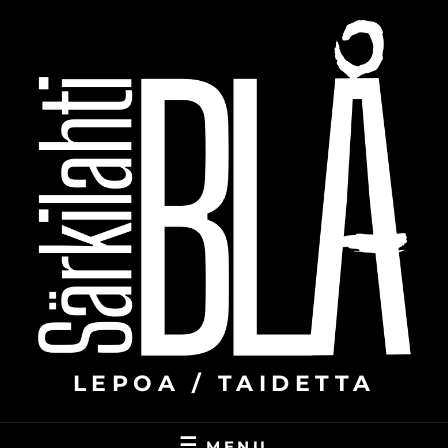
Skip
to
content
LEPOA / TAIDETTA
MENU