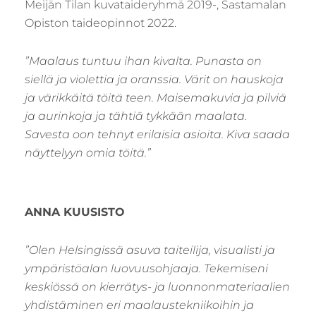
Meijän Tilan kuvataideryhmä 2019-, Sastamalan
Opiston taideopinnot 2022.
”Maalaus tuntuu ihan kivalta. Punasta on
siellä ja violettia ja oranssia. Värit on hauskoja
ja värikkäitä töitä teen. Maisemakuvia ja pilviä
ja aurinkoja ja tähtiä tykkään maalata.
Savesta oon tehnyt erilaisia asioita. Kiva saada
näyttelyyn omia töitä.”
ANNA KUUSISTO
”Olen Helsingissä asuva taiteilija, visualisti ja
ympäristöalan luovuusohjaaja. Tekemiseni
keskiössä on kierrätys- ja luonnonmateriaalien
yhdistäminen eri maalaustekniikoihin ja