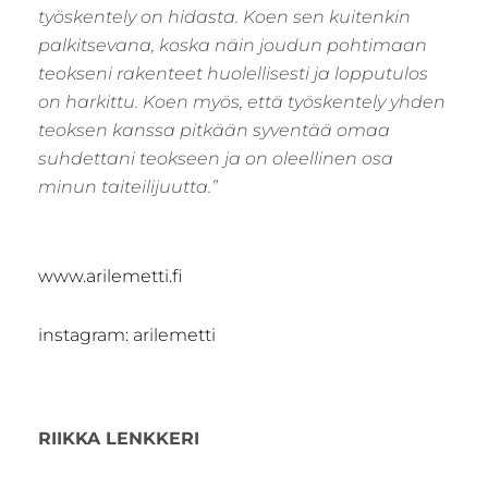
työskentely on hidasta. Koen sen kuitenkin
palkitsevana, koska näin joudun pohtimaan
teokseni rakenteet huolellisesti ja lopputulos
on harkittu. Koen myös, että työskentely yhden
teoksen kanssa pitkään syventää omaa
suhdettani teokseen ja on oleellinen osa
minun taiteilijuutta.”
www.arilemetti.fi
instagram: arilemetti
RIIKKA LENKKERI