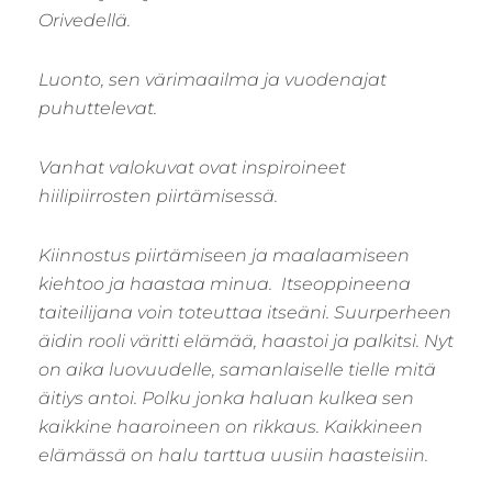
Orivedellä.
Luonto, sen värimaailma ja vuodenajat
puhuttelevat.
Vanhat valokuvat ovat inspiroineet
hiilipiirrosten piirtämisessä.
Kiinnostus piirtämiseen ja maalaamiseen
kiehtoo ja haastaa minua. Itseoppineena
taiteilijana voin toteuttaa itseäni. Suurperheen
äidin rooli väritti elämää, haastoi ja palkitsi. Nyt
on aika luovuudelle, samanlaiselle tielle mitä
äitiys antoi. Polku jonka haluan kulkea sen
kaikkine haaroineen on rikkaus. Kaikkineen
elämässä on halu tarttua uusiin haasteisiin.