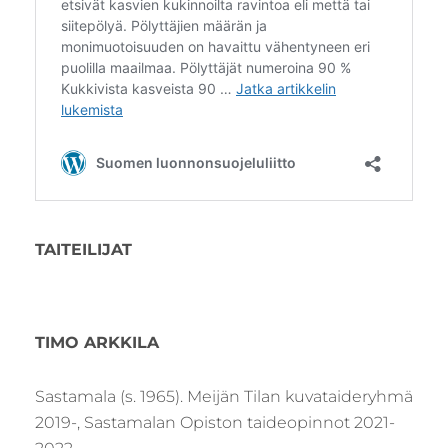
TAITEILIJAT
TIMO ARKKILA
Sastamala (s. 1965). Meijän Tilan kuvataideryhmä
2019-, Sastamalan Opiston taideopinnot 2021-