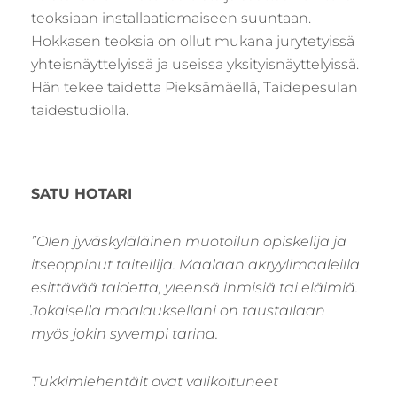
teoksiaan installaatiomaiseen suuntaan.
Hokkasen teoksia on ollut mukana jurytetyissä
yhteisnäyttelyissä ja useissa yksityisnäyttelyissä.
Hän tekee taidetta Pieksämäellä, Taidepesulan
taidestudiolla.
SATU HOTARI
”Olen jyväskyläläinen muotoilun opiskelija ja
itseoppinut taiteilija. Maalaan akryylimaaleilla
esittävää taidetta, yleensä ihmisiä tai eläimiä.
Jokaisella maalauksellani on taustallaan
myös jokin syvempi tarina.
Tukkimiehentäit ovat valikoituneet