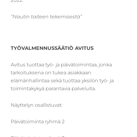
2022.
”Nautin taiteen tekemisestä”
TYÖVALMENNUSSÄÄTIÖ AVITUS
Avitus tuottaa työ- ja päivätoimintaa, jonka
tarkoituksena on tukea asiakkaan
elämänhallintaa sekä tuottaa yksilön työ- ja
toimintakykyä parantavia palveluita.
Näyttelyn osallistuvat:
Päivätoiminta ryhmä 2