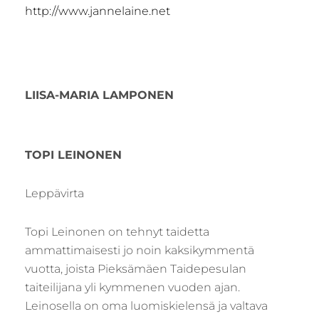
http://www.jannelaine.net
LIISA-MARIA LAMPONEN
TOPI LEINONEN
Leppävirta
Topi Leinonen on tehnyt taidetta
ammattimaisesti jo noin kaksikymmentä
vuotta, joista Pieksämäen Taidepesulan
taiteilijana yli kymmenen vuoden ajan.
Leinosella on oma luomiskielensä ja valtava