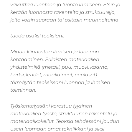
vaikuttaa luontoon ja luonto ihmiseen. Etsin ja
kerään luonnosta rakenteita ja struktuureja,
joita voisin suoraan tai osittain muunneltuina
tuoda osaksi teoksiani.
Minua kiinnostaa ihmisen ja luonnon
kohtaaminen. Erilaisten materiaalien
yhdistelmillä (metalli, puu, muovi, kaarna,
hartsi, lehdet, maaliaineet, neulaset)
törmäytän teoksissani luonnon ja ihmisen
toiminnan.
Työskentelyssäni korostuu fyysinen
materiaalien työstö, struktuurien rakentelu ja
materiaalikokeilut. Teoksia tehdessäni joudun
usein luomaan omat tekniikkani ja siksi