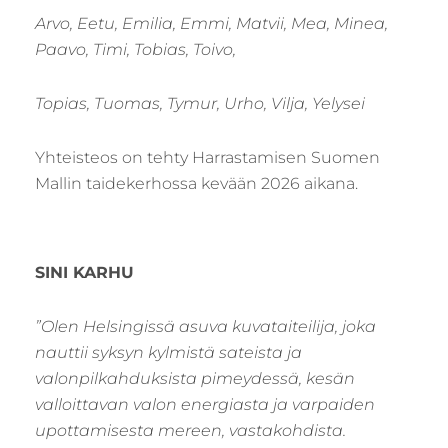
Arvo, Eetu, Emilia, Emmi, Matvii, Mea, Minea,
Paavo, Timi, Tobias, Toivo,
Topias, Tuomas, Tymur, Urho, Vilja, Yelysei
Yhteisteos on tehty Harrastamisen Suomen
Mallin taidekerhossa kevään 2026 aikana.
SINI KARHU
”Olen Helsingissä asuva kuvataiteilija, joka
nauttii syksyn kylmistä sateista ja
valonpilkahduksista pimeydessä, kesän
valloittavan valon energiasta ja varpaiden
upottamisesta mereen, vastakohdista.