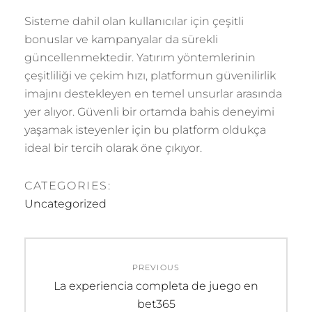
Sisteme dahil olan kullanıcılar için çeşitli
bonuslar ve kampanyalar da sürekli
güncellenmektedir. Yatırım yöntemlerinin
çeşitliliği ve çekim hızı, platformun güvenilirlik
imajını destekleyen en temel unsurlar arasında
yer alıyor. Güvenli bir ortamda bahis deneyimi
yaşamak isteyenler için bu platform oldukça
ideal bir tercih olarak öne çıkıyor.
CATEGORIES:
Uncategorized
Artikkelien
PREVIOUS
selaus
Previous
La experiencia completa de juego en
post:
bet365