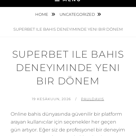
HOME
UNCATEGORIZED
SUPERBET ILE BAHIS DENEYIMINDE YENI BIR DÖNEM
SUPERBET ILE BAHIS
DENEYIMINDE YENI
BIR DÖNEM
POSTED
BY
19 KESÄKUUN, 2026
PAULDAVIS
ON
Online bahis dünyasında güvenilir bir platform
arayan kullanıcılar için seçenekler her geçen
gün artıyor. Eğer siz de profesyonel bir deneyim