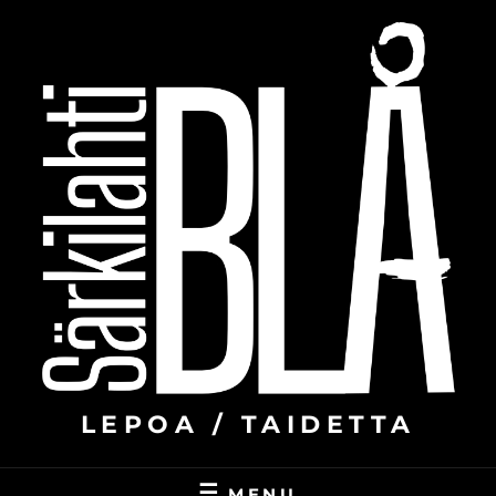
Skip
to
content
LEPOA / TAIDETTA
MENU