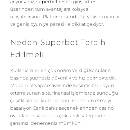
arıyorsanız,
superbet resmi giriş
adresi
üzerinden tüm avantajlara kolayca
ulaşabilirsiniz. Platform, sunduğu yüksek oranlar
ve geniş oyun yelpazesi ile dikkat çekiyor.
Neden Superbet Tercih
Edilmeli
Kullanıcıların en çok önem verdiği konuların
başında şüphesiz güvenlik ve hız gelmektedir.
Modern altyapısı sayesinde kesintisiz bir oyun
ortamı sunan site, finansal işlemlerde sunduğu
çeşitlilikle de kullanıcılarını memnun etmeyi
başarıyor. Canlı bahis seçeneklerinden casino
oyunlarına kadar pek çok farklı kategoride
şansınızı denemeniz mümkün.