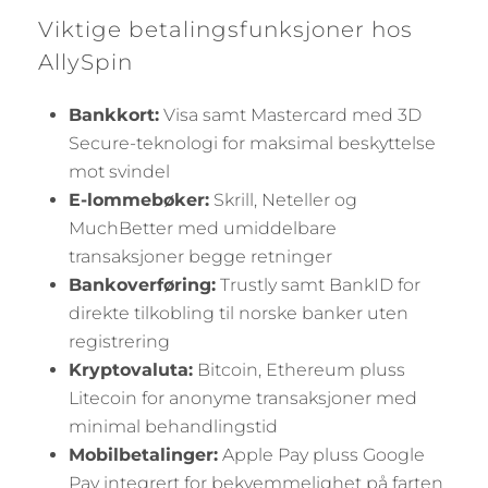
Viktige betalingsfunksjoner hos
AllySpin
Bankkort:
Visa samt Mastercard med 3D
Secure-teknologi for maksimal beskyttelse
mot svindel
E-lommebøker:
Skrill, Neteller og
MuchBetter med umiddelbare
transaksjoner begge retninger
Bankoverføring:
Trustly samt BankID for
direkte tilkobling til norske banker uten
registrering
Kryptovaluta:
Bitcoin, Ethereum pluss
Litecoin for anonyme transaksjoner med
minimal behandlingstid
Mobilbetalinger:
Apple Pay pluss Google
Pay integrert for bekvemmelighet på farten