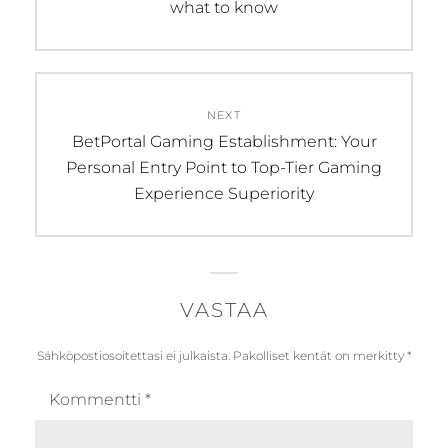
post:
what to know
NEXT
Next
BetPortal Gaming Establishment: Your
post:
Personal Entry Point to Top-Tier Gaming
Experience Superiority
VASTAA
Sähköpostiosoitettasi ei julkaista.
Pakolliset kentät on merkitty
*
Kommentti
*