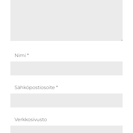
Nimi
*
Sähköpostiosoite
*
Verkkosivusto