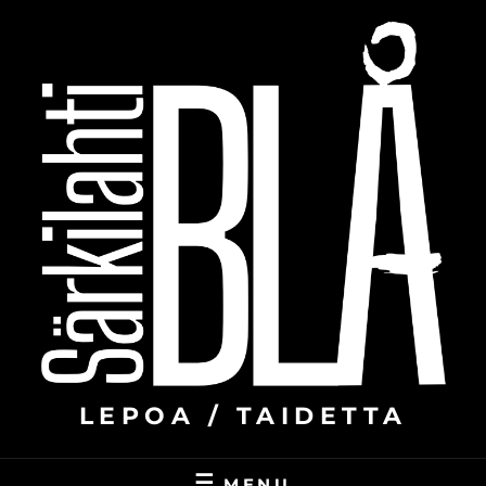
Skip
to
content
LEPOA / TAIDETTA
MENU