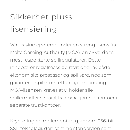
Sikkerhet pluss
lisensiering
Vårt kasino opererer under en streng lisens fra
Malta Gaming Authority (MGA), en av verdens
mest respekterte spillregulatorer. Dette
innebærer regelmessige revisjoner av både
økonomiske prosesser og spillvare, noe som
garanterer spillerne rettferdig behandling.
MGA-lisensen krever at vi holder alle
spillermidler separat fra operasjonelle kontoer i
separate trustkontoer.
Kryptering er implementert gjennom 256-bit
SSL-teknologi, den samme standarden som