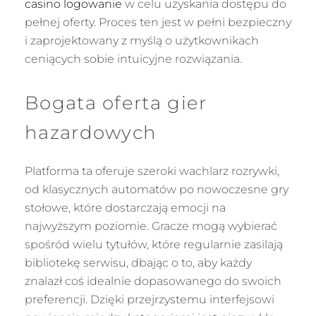
casino logowanie
w celu uzyskania dostępu do
pełnej oferty. Proces ten jest w pełni bezpieczny
i zaprojektowany z myślą o użytkownikach
ceniących sobie intuicyjne rozwiązania.
Bogata oferta gier
hazardowych
Platforma ta oferuje szeroki wachlarz rozrywki,
od klasycznych automatów po nowoczesne gry
stołowe, które dostarczają emocji na
najwyższym poziomie. Gracze mogą wybierać
spośród wielu tytułów, które regularnie zasilają
bibliotekę serwisu, dbając o to, aby każdy
znalazł coś idealnie dopasowanego do swoich
preferencji. Dzięki przejrzystemu interfejsowi