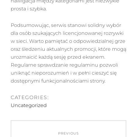
nawigacja między kategoriami jest niezwykle
prosta i szybka.
Podsumowując, serwis stanowi solidny wybór
dla osób szukających licencjonowanej rozrywki
w sieci. Warto pamiętać o odpowiedzialnej grze
oraz śledzeniu aktualnych promocji, które mogą
urozmaicić każdą sesję przed ekranem.
Regularne sprawdzanie regulaminu pozwoli
uniknąć nieporozumień i w pełni cieszyć się
dostępnymi funkcjonalnościami strony.
CATEGORIES:
Uncategorized
Artikkelien
PREVIOUS