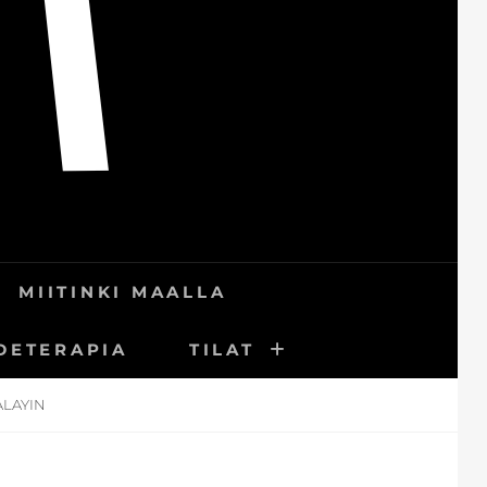
MIITINKI MAALLA
DETERAPIA
TILAT
ALAYIN