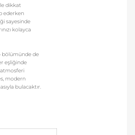
le dikkat
ip ederken
iği sayesinde
rınızı kolayca
sino bölümünde de
r eşliğinde
 atmosferi
kes, modern
sıyla bulacaktır.