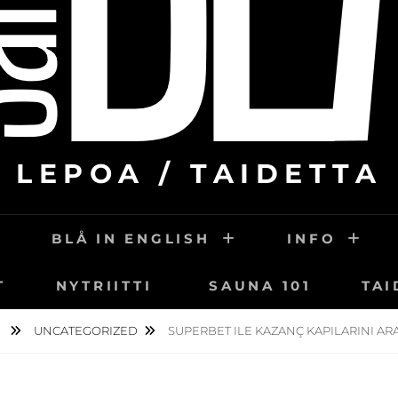
LEPOA / TAIDETTA
BLÅ IN ENGLISH
INFO
T
NYTRIITTI
SAUNA 101
TAI
E
UNCATEGORIZED
SUPERBET ILE KAZANÇ KAPILARINI AR