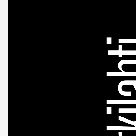
Skip
to
content