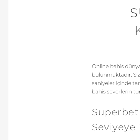
S
Online bahis dünya
bulunmaktadır. S
saniyeler içinde ta
bahis severlerin t
Superbet 
Seviyeye 