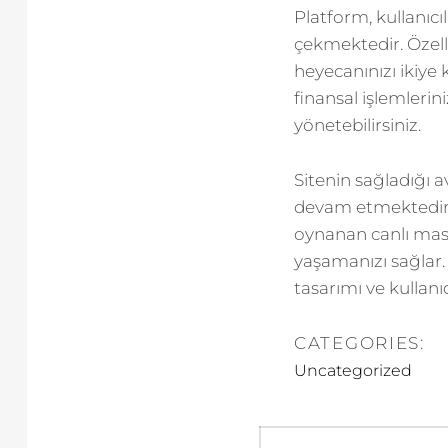
Platform, kullanıcı
çekmektedir. Özell
heyecanınızı ikiye
finansal işlemlerin
yönetebilirsiniz.
Sitenin sağladığı a
devam etmektedir. 
oynanan canlı mas
yaşamanızı sağlar.
tasarımı ve kullanı
CATEGORIES:
Uncategorized