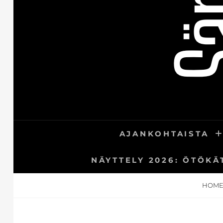
AJANKOHTAISTA
NÄYTTELY 2026: ÖTÖKÄ
HOM