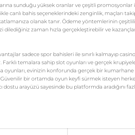
larına sunduğu yüksek oranlar ve çeşitli promosyonlar i
ikle canlı bahis seçeneklerindeki zenginlik, maçları tak
 katlamanıza olanak tanır. Ödeme yöntemlerinin çeşitlil
izi dilediğiniz zaman hızla gerçekleştirebilir ve kazançla
vantajlar sadece spor bahisleri ile sınırlı kalmayıp ca
Farklı temalara sahip slot oyunları ve gerçek krupiyele
a oyunları, evinizin konforunda gerçek bir kumarhane
 Güvenilir bir ortamda oyun keyfi sürmek isteyen her
cı dostu arayüzü sayesinde bu platformda aradığını fazla