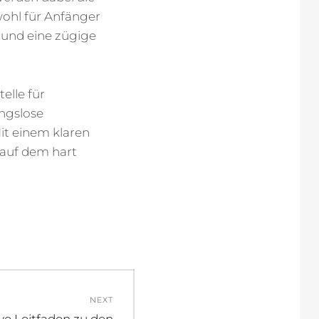
wohl für Anfänger
n und eine zügige
elle für
ungslose
Mit einem klaren
 auf dem hart
NEXT