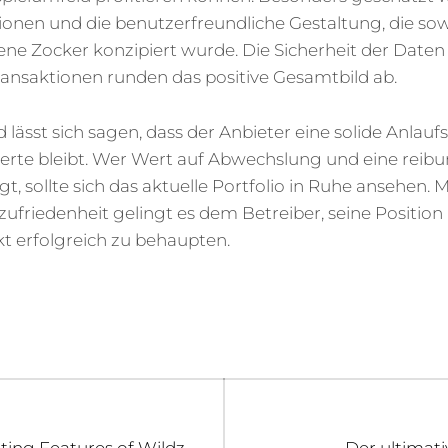
onen und die benutzerfreundliche Gestaltung, die so
rene Zocker konzipiert wurde. Die Sicherheit der Date
ansaktionen runden das positive Gesamtbild ab.
sst sich sagen, dass der Anbieter eine solide Anlaufst
terte bleibt. Wer Wert auf Abwechslung und eine reib
, sollte sich das aktuelle Portfolio in Ruhe ansehen. 
friedenheit gelingt es dem Betreiber, seine Position
 erfolgreich zu behaupten.
Next