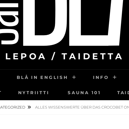
LEPOA / TAIDETTA
BLÅ IN ENGLISH
INFO
T
NYTRIITTI
SAUNA 101
TAI
ATEGORIZED
ALLES WISSENSWERTE ÜBER DAS CROCOBET O