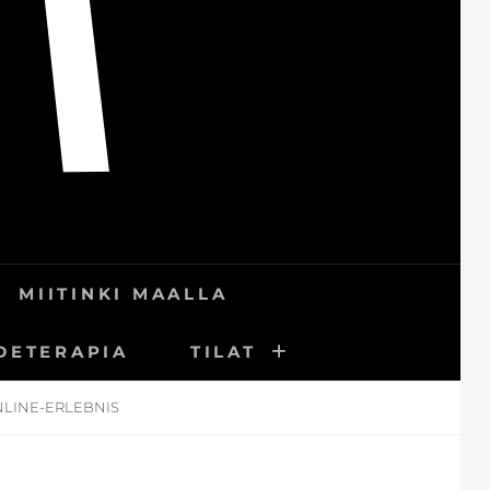
MIITINKI MAALLA
DETERAPIA
TILAT
NLINE-ERLEBNIS