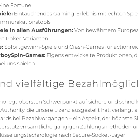
ivine Fortune
iele:
Eintauchendes Gaming-Erlebnis mit echten Spiel
Kommunikationstools
iele in allen Ausführungen:
Von bewährtem European
n Poker-Varianten
e:
Sofortgewinn-Spiele und Crash-Games für actionrei
wboySpin-Games:
Eigens entwickelte Produktionen, di
bei uns spielen
nd vielfältige Bezahlmögli
no legt obersten Schwerpunkt auf sichere und schnell
uthority, die unsere Lizenz ausgestellt hat, verlangt 
rds bei Bezahlvorgängen – ein Aspekt, der höchste Si
 unterstützen sämtliche gängigen Zahlungsmethoden u
üsselungstechnologie nach Secure-Socket-Layer