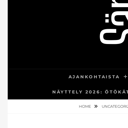
AJANKOHTAISTA
NÄYTTELY 2026: ÖTÖKÄ
HOME
UNCATEGORI