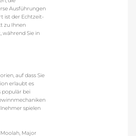
n, die
iverse Ausführungen
ist der Echtzeit-
kt zu Ihnen
t, während Sie in
orien, auf dass Sie
ion erlaubt es
s populär bei
 Gewinnmechaniken
ilnehmer spielen
 Moolah, Major