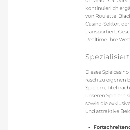
of Dead, Starburs
kontinuierlich erg
von Roulette, Blac
Casino-Sektor, der
transportiert. Ges
Realtime Ihre Wet
Spezialisier
Dieses Spielcasino
rasch zu eigenen b
Spielern, Titel na
unseren Spielern
sowie die exklusiv
und attraktive Be
Fortschreiten