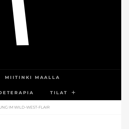
MIITINKI MAALLA
DETERAPIA
TILAT
NG IM WILD-WEST-FLAIR