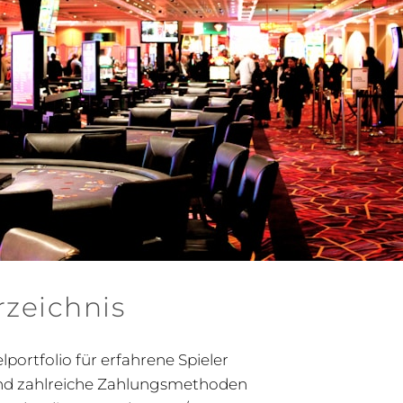
rzeichnis
elportfolio für erfahrene Spieler
und zahlreiche Zahlungsmethoden