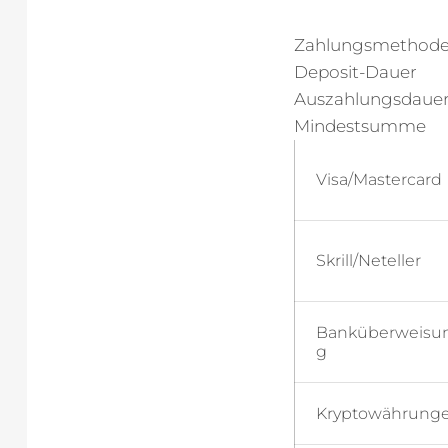
Zahlungsmethod
Deposit-Dauer
Auszahlungsdaue
Mindestsumme
Visa/Mastercard
Skrill/Neteller
Banküberweisu
g
Kryptowährung