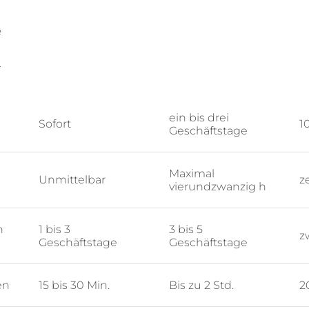
e
r
ein bis drei
Sofort
1
Geschäftstage
Maximal
Unmittelbar
z
vierundzwanzig h
n
1 bis 3
3 bis 5
z
Geschäftstage
Geschäftstage
en
15 bis 30 Min.
Bis zu 2 Std.
2