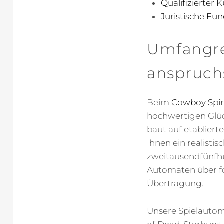
Qualifizierter
Juristische F
Umfangre
anspruch
Beim
Cowboy Spin
hochwertigen Glück
baut auf etabliert
Ihnen ein realisti
zweitausendfünfhu
Automaten über for
Übertragung.
Unsere Spielauto