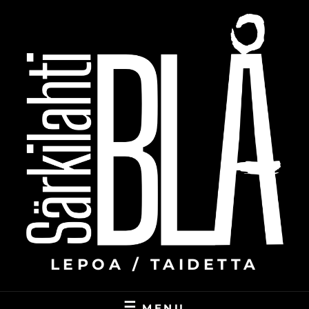
Skip
to
content
LEPOA / TAIDETTA
MENU