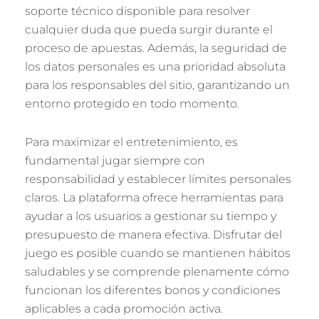
soporte técnico disponible para resolver
cualquier duda que pueda surgir durante el
proceso de apuestas. Además, la seguridad de
los datos personales es una prioridad absoluta
para los responsables del sitio, garantizando un
entorno protegido en todo momento.
Para maximizar el entretenimiento, es
fundamental jugar siempre con
responsabilidad y establecer límites personales
claros. La plataforma ofrece herramientas para
ayudar a los usuarios a gestionar su tiempo y
presupuesto de manera efectiva. Disfrutar del
juego es posible cuando se mantienen hábitos
saludables y se comprende plenamente cómo
funcionan los diferentes bonos y condiciones
aplicables a cada promoción activa.