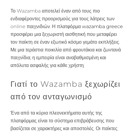
ON
Το Wazamba αποτελεί έναν από τους πιο
ενδιαφέροντες προορισμούς για τους λάτρεις των
online παιχνιδιών. Η πλατφόρμα
wazamba greece
προσφέρει μια ξεχωριστή αισθητική που μεταφέρει
τον παίκτη σε έναν εξωτικό κόσμο γεμάτο εκπλήξεις.
Με μια τεράστια ποικιλία από φρουτάκια και ζωντανά
παιχνίδια, η εμπειρία είναι αναβαθμισμένη και
απόλυτα ασφαλής για κάθε χρήστη.
Γιατί το Wazamba ξεχωρίζει
από τον ανταγωνισμό
Ένα από τα κύρια πλεονεκτήματα αυτής της
πλατφόρμας είναι το σύστημα επιβράβευσης που
βασίζεται σε χαρακτήρες και αποστολές. Οι παίκτες