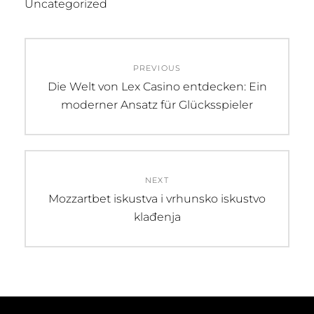
Uncategorized
Artikkelien
PREVIOUS
selaus
Previous
Die Welt von Lex Casino entdecken: Ein
post:
moderner Ansatz für Glücksspieler
NEXT
Next
Mozzartbet iskustva i vrhunsko iskustvo
post:
klađenja