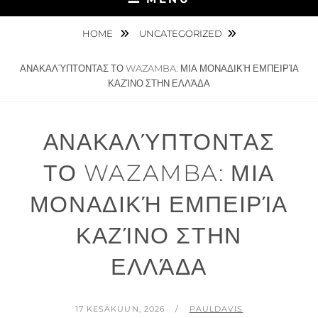
HOME
UNCATEGORIZED
ΑΝΑΚΑΛΎΠΤΟΝΤΑΣ ΤΟ WAZAMBA: ΜΙΑ ΜΟΝΑΔΙΚΉ ΕΜΠΕΙΡΊΑ
ΚΑΖΊΝΟ ΣΤΗΝ ΕΛΛΆΔΑ
ΑΝΑΚΑΛΎΠΤΟΝΤΑΣ
ΤΟ WAZAMBA: ΜΙΑ
ΜΟΝΑΔΙΚΉ ΕΜΠΕΙΡΊΑ
ΚΑΖΊΝΟ ΣΤΗΝ
ΕΛΛΆΔΑ
POSTED
BY
17 KESÄKUUN, 2026
PAULDAVIS