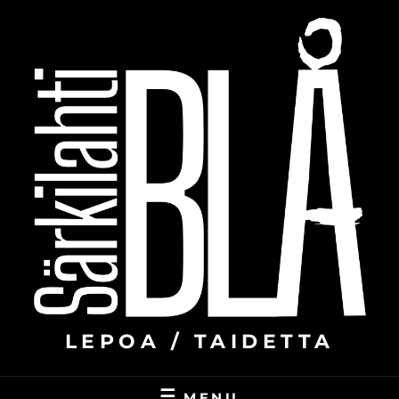
Skip
to
content
LEPOA / TAIDETTA
MENU