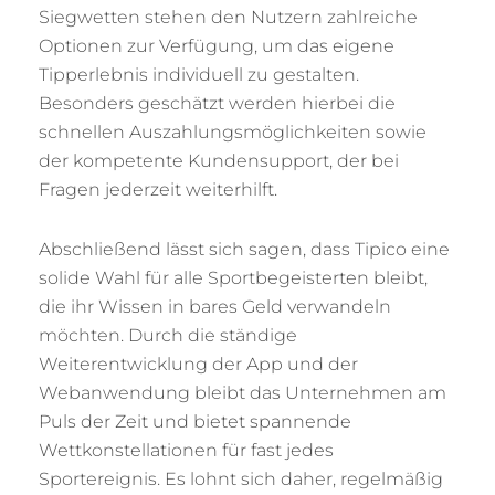
Siegwetten stehen den Nutzern zahlreiche
Optionen zur Verfügung, um das eigene
Tipperlebnis individuell zu gestalten.
Besonders geschätzt werden hierbei die
schnellen Auszahlungsmöglichkeiten sowie
der kompetente Kundensupport, der bei
Fragen jederzeit weiterhilft.
Abschließend lässt sich sagen, dass Tipico eine
solide Wahl für alle Sportbegeisterten bleibt,
die ihr Wissen in bares Geld verwandeln
möchten. Durch die ständige
Weiterentwicklung der App und der
Webanwendung bleibt das Unternehmen am
Puls der Zeit und bietet spannende
Wettkonstellationen für fast jedes
Sportereignis. Es lohnt sich daher, regelmäßig