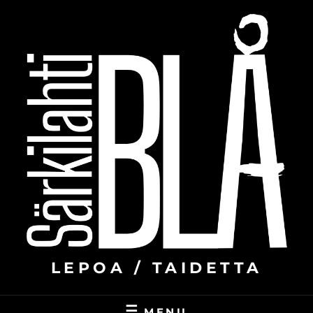
Skip
to
content
LEPOA / TAIDETTA
MENU