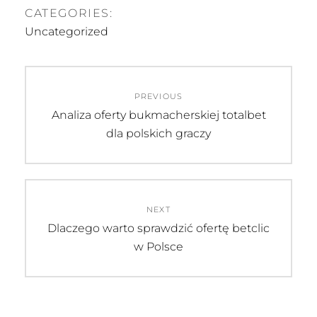
CATEGORIES:
Uncategorized
Artikkelien
PREVIOUS
selaus
Previous
Analiza oferty bukmacherskiej totalbet
post:
dla polskich graczy
NEXT
Next
Dlaczego warto sprawdzić ofertę betclic
post:
w Polsce