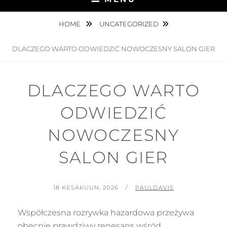
HOME
UNCATEGORIZED
DLACZEGO WARTO ODWIEDZIĆ NOWOCZESNY SALON GIER
DLACZEGO WARTO
ODWIEDZIĆ
NOWOCZESNY
SALON GIER
POSTED
BY
18 KESÄKUUN, 2026
PAULDAVIS
ON
Współczesna rozrywka hazardowa przeżywa
obecnie prawdziwy renesans wśród