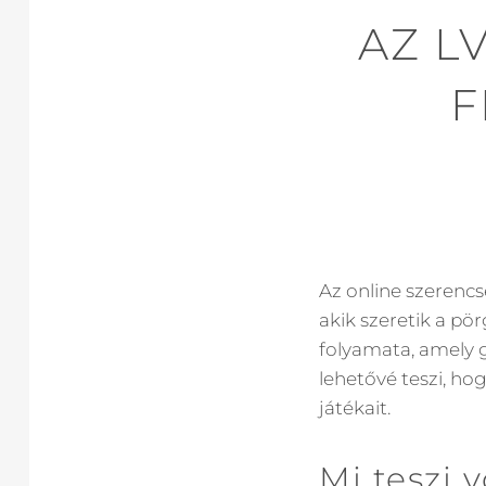
AZ L
F
Az online szerenc
akik szeretik a pö
folyamata, amely g
lehetővé teszi, h
játékait.
Mi teszi 