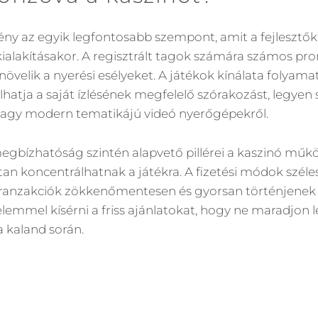
ény az egyik legfontosabb szempont, amit a fejlesztők
 kialakításakor. A regisztrált tagok számára számos p
növelik a nyerési esélyeket. A játékok kínálata folyama
atja a saját ízlésének megfelelő szórakozást, legyen 
l vagy modern tematikájú videó nyerőgépekről.
egbízhatóság szintén alapvető pillérei a kaszinó műk
n koncentrálhatnak a játékra. A fizetési módok széle
a tranzakciók zökkenőmentesen és gyorsan történjene
lemmel kísérni a friss ajánlatokat, hogy ne maradjon l
 kaland során.