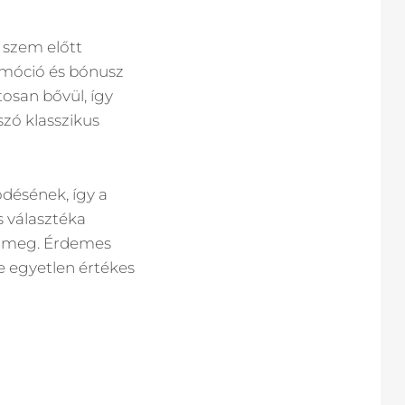
 szem előtt
romóció és bónusz
tosan bővül, így
szó klasszikus
ödésének, így a
s választéka
k meg. Érdemes
e egyetlen értékes