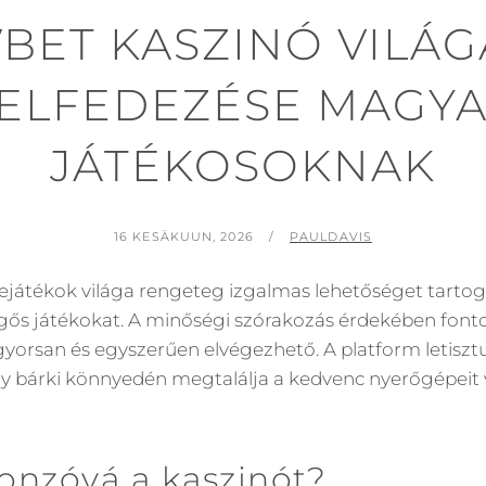
VBET KASZINÓ VILÁ
ELFEDEZÉSE MAGY
JÁTÉKOSOKNAK
POSTED
BY
16 KESÄKUUN, 2026
PAULDAVIS
ON
sejátékok világa rengeteg izgalmas lehetőséget tarto
rgős játékokat. A minőségi szórakozás érdekében font
yorsan és egyszerűen elvégezhető. A platform letisztul
ogy bárki könnyedén megtalálja a kedvenc nyerőgépeit 
vonzóvá a kaszinót?