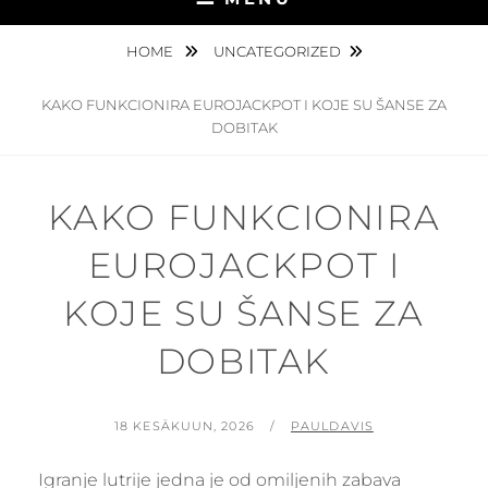
HOME
UNCATEGORIZED
KAKO FUNKCIONIRA EUROJACKPOT I KOJE SU ŠANSE ZA
DOBITAK
KAKO FUNKCIONIRA
EUROJACKPOT I
KOJE SU ŠANSE ZA
DOBITAK
POSTED
BY
18 KESÄKUUN, 2026
PAULDAVIS
ON
Igranje lutrije jedna je od omiljenih zabava