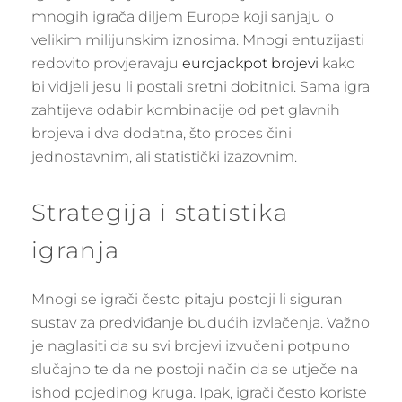
mnogih igrača diljem Europe koji sanjaju o
velikim milijunskim iznosima. Mnogi entuzijasti
redovito provjeravaju
eurojackpot brojevi
kako
bi vidjeli jesu li postali sretni dobitnici. Sama igra
zahtijeva odabir kombinacije od pet glavnih
brojeva i dva dodatna, što proces čini
jednostavnim, ali statistički izazovnim.
Strategija i statistika
igranja
Mnogi se igrači često pitaju postoji li siguran
sustav za predviđanje budućih izvlačenja. Važno
je naglasiti da su svi brojevi izvučeni potpuno
slučajno te da ne postoji način da se utječe na
ishod pojedinog kruga. Ipak, igrači često koriste