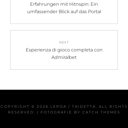
selaus
Previous
Erfahrungen mit Hitnspin: Ein
post:
umfassender Blick auf das Portal
NEXT
Next
Esperienza di gioco completa con
post:
Admiralbet
COPYRIGHT © 2026
LEPOA / TAIDETTA
. ALL RIGHTS
RESERVED. | FOTOGRAFIE BY
CATCH THEMES