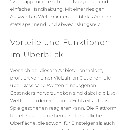
22bet app
für ihre schnelle Navigation und
einfache Handhabung. Mit einer riesigen
Auswahl an Wettmärkten bleibt das Angebot
stets spannend und abwechslungsreich.
Vorteile und Funktionen
im Überblick
Wer sich bei diesem Anbieter anmeldet,
profitiert von einer Vielzahl an Optionen, die
über klassische Wetten hinausgehen.
Besonders hervorzuheben sind dabei die Live-
Wetten, bei denen man in Echtzeit auf das
Spielgeschehen reagieren kann. Die Plattform
bietet zudem eine benutzerfreundliche
Oberfläche, die sowohl für Einsteiger als auch