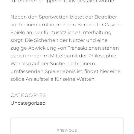
für erfahrene Tipper intuitiv gestaltet wurde.
Neben den Sportwetten bietet der Betreiber
auch einen umfangreichen Bereich für Casino-
Spiele an, der für zusätzliche Unterhaltung
sorgt. Die Sicherheit der Nutzer und eine
zügige Abwicklung von Transaktionen stehen
dabei immer im Mittelpunkt der Philosophie.
Wer also auf der Suche nach einem
umfassenden Spielerlebnis ist, findet hier eine
solide Anlaufstelle für seine Wetten.
CATEGORIES:
Uncategorized
Artikkelien
PREVIOUS